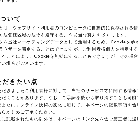
たします。
について
）」とは、ウェブサイト利用者のコンピュータに自動的に保存される
て、司法管轄区域の法令を遵守するよう妥当な努力を尽くします。
データを当社マーケティングデータとして活用するため、Cookieを
のブラウザーを識別することはできますが、ご利用者様個人を特定す
ることにより、Cookieを無効にすることもできますが、その場
ない場合がございます。
ただきたい点
ただきましたご利用者様に対して、当社のサービス等に関する情報
ただくことがあります。なお、ご承諾を後から取り消すことも可能
更またはオンライン技術の変化に応じて、本ページの記載事項を合
あらかじめご了承ください。
別に記載されたもの以外は、本ページのリンク先を含む第三者に適