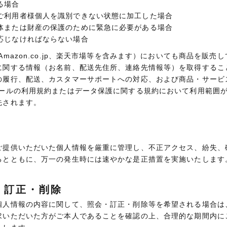
る場合
ご利用者様個人を識別できない状態に加工した場合
体または財産の保護のために緊急に必要がある場合
応じなければならない場合
mazon.co.jp、楽天市場等を含みます）においても商品を販売
に関する情報（お名前、配送先住所、連絡先情報等）を取得するこ
の履行、配送、カスタマーサポートへの対応、および商品・サービ
モールの利用規約またはデータ保護に関する規約において利用範囲
先されます。
ご提供いただいた個人情報を厳重に管理し、不正アクセス、紛失、
るとともに、万一の発生時には速やかな是正措置を実施いたします
・訂正・削除
個人情報の内容に関して、照会・訂正・削除等を希望される場合は
求いただいた方がご本人であることを確認の上、合理的な期間内に