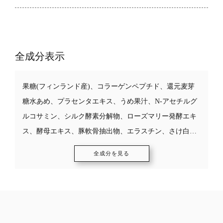
全成分表示
果糖(フィンランド産)、コラーゲンペプチド、還元麦芽
糖水あめ、プラセンタエキス、うめ果汁、N-アセチルグ
ルコサミン、シルク酵素分解物、ローズマリー発酵エキ
ス、酵母エキス、豚軟骨抽出物、エラスチン、さけ白子
抽出物(DNA含有)、鶏冠抽出物(ヒアルロン酸含有)、ギャ
全成分を見る
バ、こんにゃく芋粉抽出物／酸味料、ビタミンC、香
料、乳化剤、ビタミンB1、ビタミンB2、ビタミンB6、ビ
タミンB12 （※原材料の一部にえび、カニ、ゼラチン、
豚肉、さけ、鶏肉、大豆を含む）