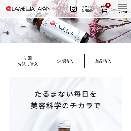
0
初回
定期購入
単品購入
お試し購入